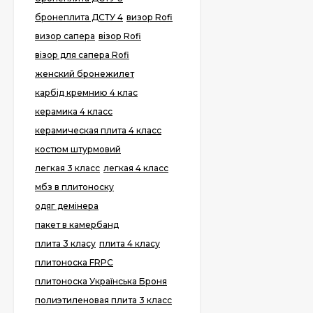
бронеплита ДСТУ 4
визор Rofi
визор сапера
візор Rofi
візор для сапера Rofi
женский бронежилет
карбід кремнию 4 клас
керамика 4 класс
керамическая плита 4 класс
костюм штурмовий
легкая 3 класс
легкая 4 класс
мбз в плитоноску
одяг демінера
пакет в камербанд
плита 3 класу
плита 4 класу
плитоноска FRPC
плитоноска Українська Броня
полиэтиленовая плита 3 класс