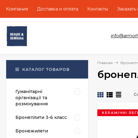
Компания
Доставка и оплата
Контакты
Заказать
info@armor
Главная
бронепл
КАТАЛОГ ТОВАРОВ
бронеп
Гуманітарні
С
організації та
розмінування
КЕРАМІЧНІ ЛЕГ
Бронеплити 3-6 класс
Бронежилети