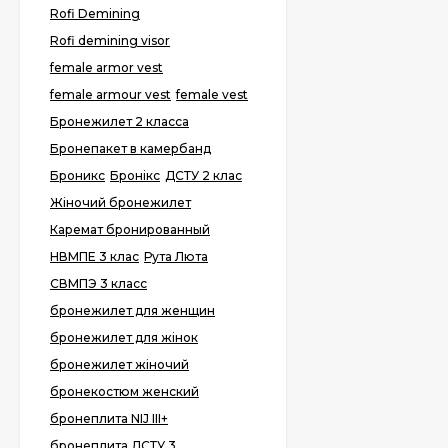
Rofi Demining
Rofi demining visor
female armor vest
female armour vest
female vest
Бронежилет 2 класса
Бронепакет в камербанд
Броникс
Бронікс
ДСТУ 2 клас
Жіночий бронежилет
Каремат бронированный
НВМПЕ 3 клас
Рута Люта
СВМПЭ 3 класс
бронежилет для женщин
бронежилет для жінок
бронежилет жіночий
бронекостюм женский
бронеплита NIJ III+
бронеплита ДСТУ 3