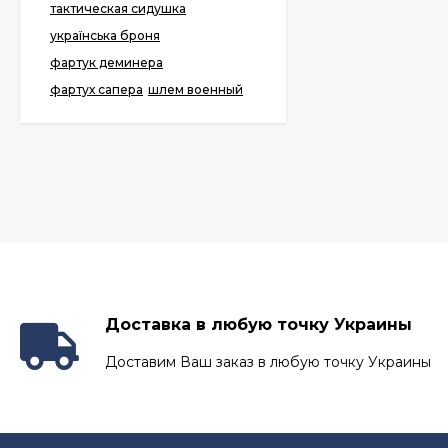
тактическая сидушка
українська броня
фартук деминера
фартух сапера
шлем военный
Доставка в любую точку Украины
Доставим Ваш заказ в любую точку Украины