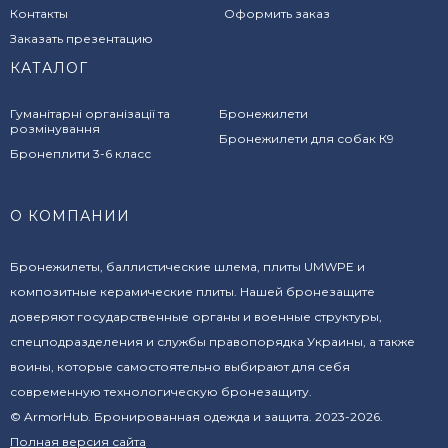
Контакты
Оформить заказ
Заказать презентацию
КАТАЛОГ
Гуманітарні організації та
Бронежилети
розмінування
Бронежилети для собак К9
Бронеплити 3-6 класс
О КОМПАНИИ
Бронежилеты, баллистические шлема, плиты UMWPE и
композитные керамические плиты. Нашей бронезащите
доверяют государственные органы и военные структуры,
спецподразделения и службы правопорядка Украины, а также
воины, которые самостоятельно выбирают для себя
современную технологическую бронезащиту.
© ArmorHub. Бронированная одежда и защита. 2023-2026.
Полная версия сайта