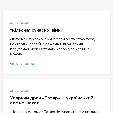
26 мая 2025
"Кілзона" сучасної війни
«Кілзона» сучасної війни: розміри та структура,
контроль і засоби ураження, виживання і
посування меж Останнім часом усе частіше
можна...
ЧИТАТЬ НОВОСТЬ
23 мая 2025
Ударний дрон «Батяр» — український,
але не шахед
Ще півроку тому «Батяр» існував лише у вигляді