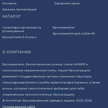
Контакты
Оформить заказ
Заказать презентацию
КАТАЛОГ
Гуманітарні організації та
Бронежилети
розмінування
Бронежилети для собак К9
Бронеплити 3-6 класс
О КОМПАНИИ
Бронежилеты, баллистические шлема, плиты UMWPE и
композитные керамические плиты. Нашей бронезащите
доверяют государственные органы и военные структуры,
спецподразделения и службы правопорядка Украины, а также
воины, которые самостоятельно выбирают для себя
современную технологическую бронезащиту.
© ArmorHub. Бронированная одежда и защита. 2023-2026.
Полная версия сайта