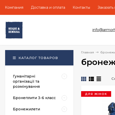
Компания
Доставка и оплата
Контакты
Заказать
info@armor
Главная
бронежи
КАТАЛОГ ТОВАРОВ
бронеж
Гуманітарні
С
організації та
розмінування
ДЛЯ ЖІНОК
Бронеплити 3-6 класс
Бронежилети