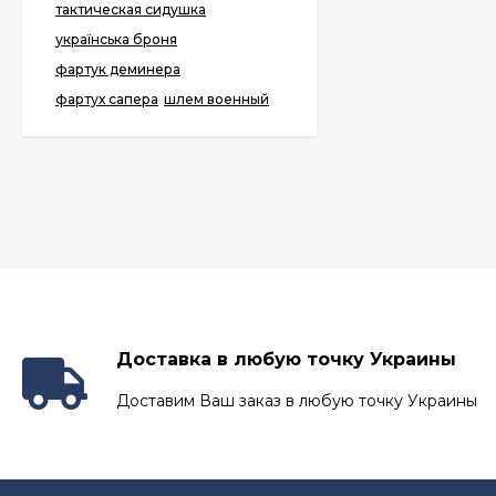
тактическая сидушка
українська броня
фартук деминера
фартух сапера
шлем военный
Доставка в любую точку Украины
Доставим Ваш заказ в любую точку Украины