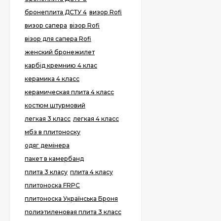
бронеплита ДСТУ 4
визор Rofi
визор сапера
візор Rofi
візор для сапера Rofi
женский бронежилет
карбід кремнию 4 клас
керамика 4 класс
керамическая плита 4 класс
костюм штурмовий
легкая 3 класс
легкая 4 класс
мбз в плитоноску
одяг демінера
пакет в камербанд
плита 3 класу
плита 4 класу
плитоноска FRPC
плитоноска Українська Броня
полиэтиленовая плита 3 класс