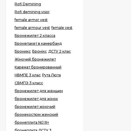
Rofi Demining
Rofi demining visor
female armor vest
female armour vest
female vest
Бронежилет 2 класса
Бронепакет в камербанд
Броникс
Бронікс
ДСТУ 2 клас
Жіночий бронежилет
Каремат бронированный
НВМПЕ 3 клас
Рута Люта
СВМПЭ 3 класс
бронежилет для женщин
бронежилет для жінок
бронежилет жіночий
бронекостюм женский
бронеплита NIJ III+
бронеплита ДСТУ 3