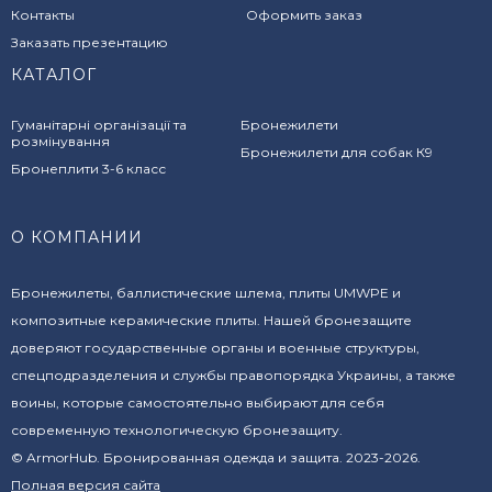
Контакты
Оформить заказ
Заказать презентацию
КАТАЛОГ
Гуманітарні організації та
Бронежилети
розмінування
Бронежилети для собак К9
Бронеплити 3-6 класс
О КОМПАНИИ
Бронежилеты, баллистические шлема, плиты UMWPE и
композитные керамические плиты. Нашей бронезащите
доверяют государственные органы и военные структуры,
спецподразделения и службы правопорядка Украины, а также
воины, которые самостоятельно выбирают для себя
современную технологическую бронезащиту.
© ArmorHub. Бронированная одежда и защита. 2023-2026.
Полная версия сайта