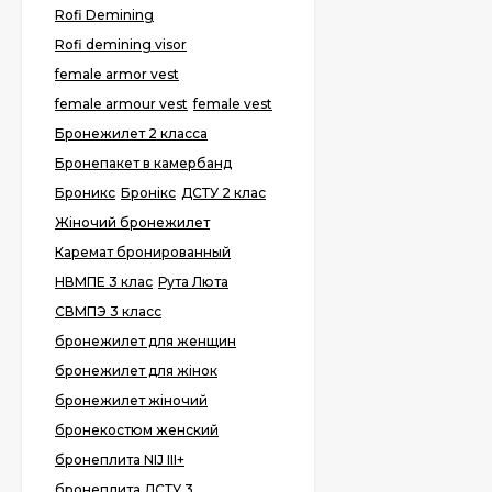
Rofi Demining
Rofi demining visor
female armor vest
female armour vest
female vest
Бронежилет 2 класса
Бронепакет в камербанд
Броникс
Бронікс
ДСТУ 2 клас
Жіночий бронежилет
Каремат бронированный
НВМПЕ 3 клас
Рута Люта
СВМПЭ 3 класс
бронежилет для женщин
бронежилет для жінок
бронежилет жіночий
бронекостюм женский
бронеплита NIJ III+
бронеплита ДСТУ 3