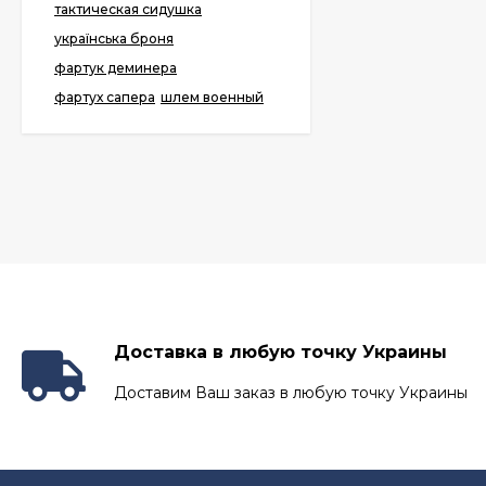
тактическая сидушка
українська броня
фартук деминера
фартух сапера
шлем военный
Доставка в любую точку Украины
Доставим Ваш заказ в любую точку Украины