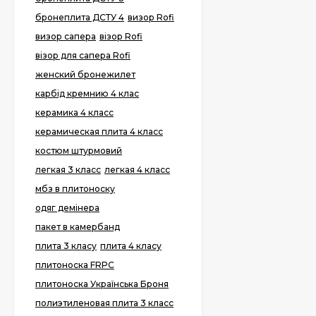
бронеплита ДСТУ 4
визор Rofi
визор сапера
візор Rofi
візор для сапера Rofi
женский бронежилет
карбід кремнию 4 клас
керамика 4 класс
керамическая плита 4 класс
костюм штурмовий
легкая 3 класс
легкая 4 класс
мбз в плитоноску
одяг демінера
пакет в камербанд
плита 3 класу
плита 4 класу
плитоноска FRPC
плитоноска Українська Броня
полиэтиленовая плита 3 класс