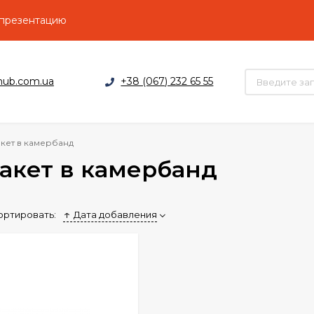
 презентацию
hub.com.ua
+38 (067) 232 65 55
кет в камербанд
акет в камербанд
ортировать:
Дата добавления