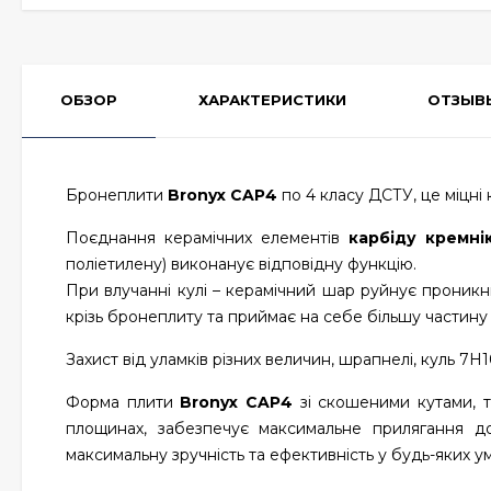
ОБЗОР
ХАРАКТЕРИСТИКИ
ОТЗЫВ
Бронеплити
Bronyx CAP4
по 4 класу ДСТУ, це міцні
Поєднання керамічних елементів
карбіду кремнію
поліетилену) виконанує відповідну функцію.
При влучанні кулі – керамічний шар руйнує проник
крізь бронеплиту та приймає на себе більшу частину ен
Захист від уламків різних величин, шрапнелі, куль 7Н1
Форма плити
Bronyx CAP4
зі скошеними кутами, 
площинах, забезпечує максимальне прилягання до
максимальну зручність та ефективність у будь-яких у