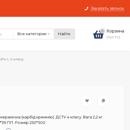
Заказать звонок
Корзина
0
Все категории
Найти
(пусто)
AP4-L 4 класу
ерамічна (карбід кремнію). ДСТУ 4 класу. Вага 2,2 кг.
5*39 ПП. Розмір 250*300