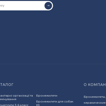
АТАЛОГ
О КОМПА
анітарні організації та
Бронежилети
Бронежилеты,
змінування
Бронежилети для собак
керамические
неплити 3-6 класс
К9