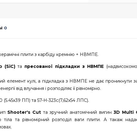
Ы
0
 керамічні плити з карбіду кремнію + НВМПЕ.
 (SiC)
та
пресованої підкладки з НВМПЕ
(надвисокомо
ний елемент кулі, а підкладка з НВМПЕ не дає проникнути з
ергії від влучання і розподіляє її рівномірно.
0 (5.45х39 ПП) та 57-Н-323с(7,62х54 ЛПС).
тип
Shooter's Cut
та зручний анатомічний вигин
3D Multi
 тіла та рівномірний розподіл ваги плити. А такаж над
мовах.