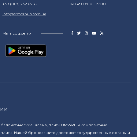
+38 (067) 232 65 55
Пн-Вс 09:00—19:00
info@armorhub.com.ua
Мы в соц.сетях
НИИ
 баллистические шлема, плиты UMWPE и композитные
 плиты. Нашей бронезащите доверяют государственные органы и