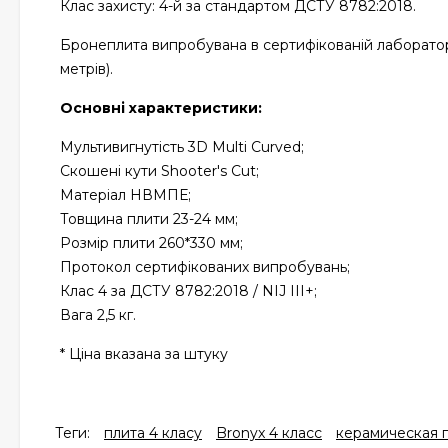
Клас захисту: 4-й за стандартом ДСТУ 8782:2018.
Бронеплита випробувана в сертифікованій лабораторії
метрів).
Основні характеристики:
Мультивигнутість 3D Multi Curved;
Скошені кути Shooter's Cut;
Матеріал НВМПЕ;
Товщина плити 23-24 мм;
Розмір плити 260*330 мм;
Протокол сертифікованих випробувань;
Клас 4 за ДСТУ 8782:2018 / NIJ III+;
Вага 2,5 кг.
* Ціна вказана за штуку
Теги:
плита 4 класу
Bronyx 4 класс
керамическая п