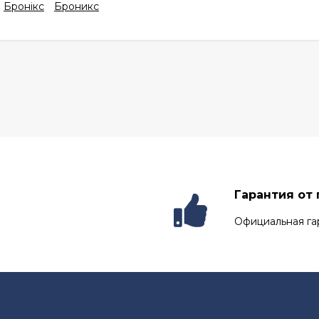
Бронікс
Броникс
Гарантия от
Официальная га