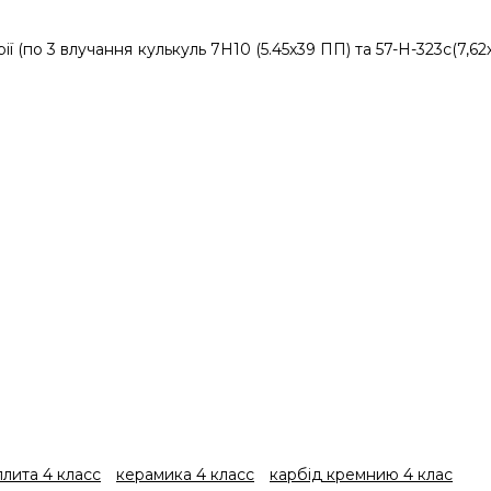
 (по 3 влучання кулькуль 7Н10 (5.45х39 ПП) та 57-Н-323с(7,62
лита 4 класс
керамика 4 класс
карбід кремнию 4 клас