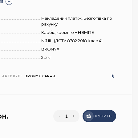
ИЕ
Накладений платіж, Безготівка по
рахунку
Карбід кремнію + НВМПЕ
NIJ III+ (ДСТУ 8782:2018 Клас 4)
BRONYX
2.5 кг
АРТИКУЛ:
BRONYX CAP4-L
рн.
-
+
КУПИТЬ