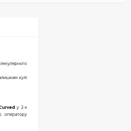
лекулярного
алишкам кулі
 Curved
у 2-х
ає оператору