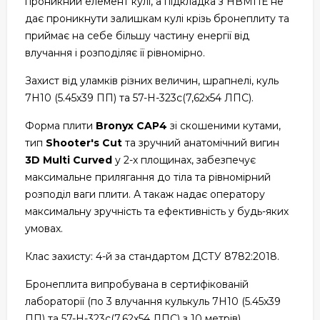
проникний елемент кулі, а підкладка з НВМПЕ не
дає проникнути залишкам кулі крізь бронеплиту та
приймає на себе більшу частину енергії від
влучання і розподіляє її рівномірно.
Захист від уламків різних величин, шрапнелі, куль
7Н10 (5.45х39 ПП) та 57-Н-323с(7,62х54 ЛПС).
Форма плити
Bronyx CAP4
зі скошеними кутами,
тип
Shooter's Cut
та зручний анатомічний вигин
3D Multi Curved
у 2-х площинах, забезпечує
максимальне прилягання до тіла та рівномірний
розподіл ваги плити. А такаж надає оператору
максимальну зручність та ефективність у будь-яких
умовах.
Клас захисту: 4-й за стандартом ДСТУ 8782:2018.
Бронеплита випробувана в сертифікованій
лабораторії (по 3 влучання кулькуль 7Н10 (5.45х39
ПП) та 57-Н-323с(7,62х54 ЛПС) з 10 метрів).