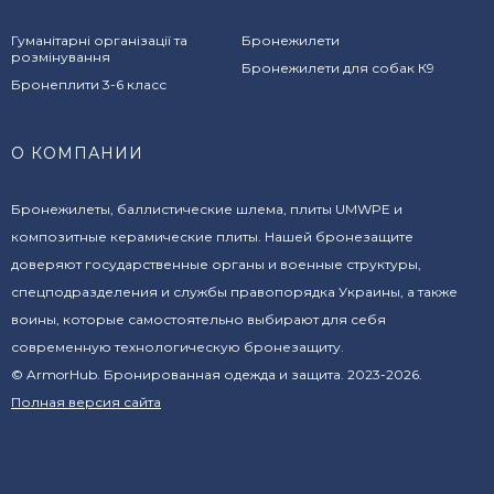
Гуманітарні організації та
Бронежилети
розмінування
Бронежилети для собак К9
Бронеплити 3-6 класс
О КОМПАНИИ
Бронежилеты, баллистические шлема, плиты UMWPE и
композитные керамические плиты. Нашей бронезащите
доверяют государственные органы и военные структуры,
спецподразделения и службы правопорядка Украины, а также
воины, которые самостоятельно выбирают для себя
современную технологическую бронезащиту.
© ArmorHub. Бронированная одежда и защита. 2023-2026.
Полная версия сайта