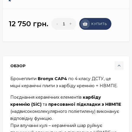
12 750 грн.
-
+
КУПИТЬ
ОБЗОР
Бронеплити
Bronyx CAP4
по 4 класу ДСТУ, це
міцні керамічні плити з карбіду кремнію + НВМПЕ.
Поєднання керамічних елементів
карбіду
кремнію (SiC)
та
пресованої підкладки з НВМПЕ
(надвисокомолекулярного поліетилену) виконанує
відповідну функцію.
При влучанні кулі – керамічний шар руйнує