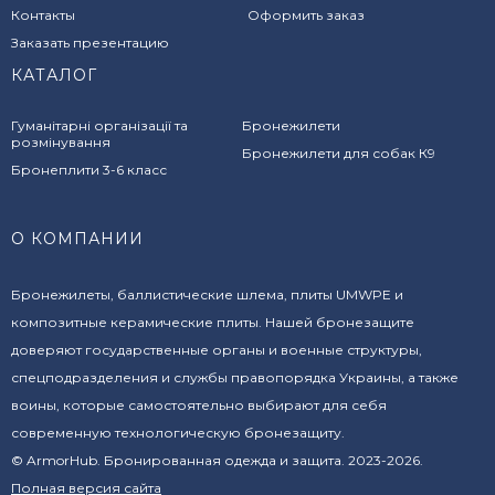
Контакты
Оформить заказ
Заказать презентацию
КАТАЛОГ
Гуманітарні організації та
Бронежилети
розмінування
Бронежилети для собак К9
Бронеплити 3-6 класс
О КОМПАНИИ
Бронежилеты, баллистические шлема, плиты UMWPE и
композитные керамические плиты. Нашей бронезащите
доверяют государственные органы и военные структуры,
спецподразделения и службы правопорядка Украины, а также
воины, которые самостоятельно выбирают для себя
современную технологическую бронезащиту.
© ArmorHub. Бронированная одежда и защита. 2023-2026.
Полная версия сайта