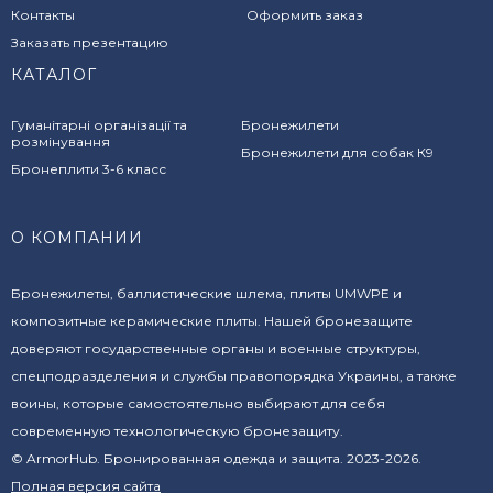
Контакты
Оформить заказ
Заказать презентацию
КАТАЛОГ
Гуманітарні організації та
Бронежилети
розмінування
Бронежилети для собак К9
Бронеплити 3-6 класс
О КОМПАНИИ
Бронежилеты, баллистические шлема, плиты UMWPE и
композитные керамические плиты. Нашей бронезащите
доверяют государственные органы и военные структуры,
спецподразделения и службы правопорядка Украины, а также
воины, которые самостоятельно выбирают для себя
современную технологическую бронезащиту.
© ArmorHub. Бронированная одежда и защита. 2023-2026.
Полная версия сайта