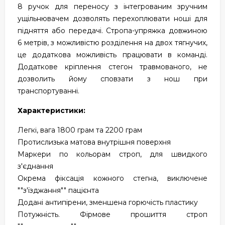
8 ручок для переносу з інтегрованим зручним
ущільнювачем дозволять перехоплювати ноші для
підняття або передачі. Стропа-упряжка довжиною
6 метрів, з можливістю розділення на двох тягнучих,
це додаткова можливість працювати в команді.
Додаткове кріплення стегон травмованого, не
дозволить йому сповзати з нош при
транспортуванні.
Характеристики:
Легкі, вага 1800 грам та 2200 грам
Протислизька матова внутрішня поверхня
Маркери по кольорам строп, для швидкого
з'єднання
Окрема фіксація кожного стегна, виключене
""з'їзджання"" пацієнта
Додані антипірени, зменшена горючість пластику
Потужність. Фірмове прошиття строп