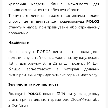
кріплення надасть більше можливості для
швидшого залишення небезпечної зони.
Тактична медицина чи заняття активними видами
спорту, це ті ділянки де ноші-волокуші
POLOZ
стануть у нагоді при травмуванні або отриманому
пораненню.
Надійність
Ноші-волокуші ПОЛОЗ виготовлені з надміцного
поліетилену, в той же час мають низьку вагу, всього
1,8 кг для розміру S, та 2,2 кг для розміру М. Для
більшої вогнестійкості в матеріал доданий
антипірен, який стримує активне горіння матеріалу.
Зручність та компактність
Волокуші
POLOZ
всього 13-14 см у складеному
стані, при загальних параметрах 210см*46см або
210см*52см.