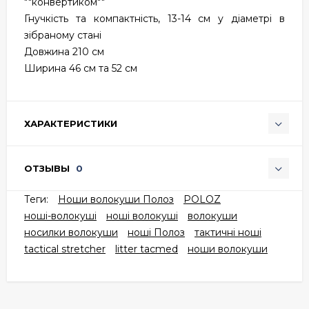
""конвертиком""
Гнучкість та компактність, 13-14 см у діаметрі в
зібраному стані
Довжина 210 см
Ширина 46 см та 52 см
ХАРАКТЕРИСТИКИ
ОТЗЫВЫ
0
Теги:
Ноши волокуши Полоз
POLOZ
ноші-волокуші
ноші волокуші
волокуши
носилки волокуши
ноші Полоз
тактичні ноші
tactical stretcher
litter tacmed
ноши волокуши