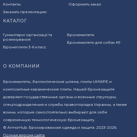
Контакты
Оформить заказ
Заказать презентацию
КАТАЛОГ
Гуманітарні організації та
Бронежилети
розмінування
Бронежилети для собак К9
Бронеплити 3-6 класс
О КОМПАНИИ
Бронежилеты, баллистические шлема, плиты UMWPE и
композитные керамические плиты. Нашей бронезащите
доверяют государственные органы и военные структуры,
спецподразделения и службы правопорядка Украины, а также
воины, которые самостоятельно выбирают для себя
современную технологическую бронезащиту.
© ArmorHub. Бронированная одежда и защита. 2023-2026.
Полная версия сайта