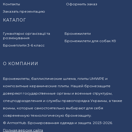
Контакты
Оформить заказ
Заказать презентацию
КАТАЛОГ
Гуманітарні організації та
Бронежилети
розмінування
Бронежилети для собак К9
Бронеплити 3-6 класс
О КОМПАНИИ
Бронежилеты, баллистические шлема, плиты UMWPE и
композитные керамические плиты. Нашей бронезащите
доверяют государственные органы и военные структуры,
спецподразделения и службы правопорядка Украины, а также
воины, которые самостоятельно выбирают для себя
современную технологическую бронезащиту.
© ArmorHub. Бронированная одежда и защита. 2023-2026.
Полная версия сайта