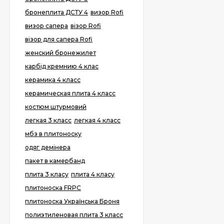
бронеплита ДСТУ 4
визор Rofi
визор сапера
візор Rofi
візор для сапера Rofi
женский бронежилет
карбід кремнию 4 клас
керамика 4 класс
керамическая плита 4 класс
костюм штурмовий
легкая 3 класс
легкая 4 класс
мбз в плитоноску
одяг демінера
пакет в камербанд
плита 3 класу
плита 4 класу
плитоноска FRPC
плитоноска Українська Броня
полиэтиленовая плита 3 класс