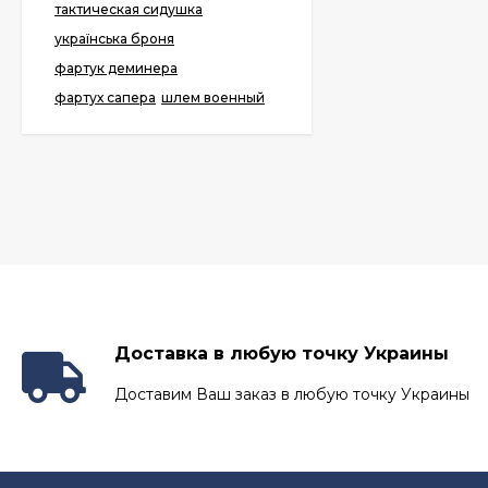
тактическая сидушка
українська броня
фартук деминера
фартух сапера
шлем военный
Доставка в любую точку Украины
Доставим Ваш заказ в любую точку Украины