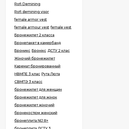
Rofi Demining
Rofi demining visor
female armor vest
female armour vest
female vest
Бронежилет 2 класса
Бронепакет в камербанд
Броникс
Бронікс
ДСТУ 2 клас
Жіночий бронежилет
Каремат бронированный
НВМПЕ 3 клас
Рута Люта
СВМПЭ 3 класс
бронежилет для женщин
бронежилет для жінок
бронежилет жіночий
бронекостюм женский
бронеплита NIJ III+
бронеплита ДСТУ 3