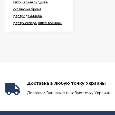
тактическая сидушка
українська броня
фартук деминера
фартух сапера
шлем военный
Доставка в любую точку Украины
Доставим Ваш заказ в любую точку Украины