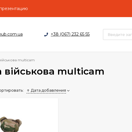
 презентацию
hub.com.ua
+38 (067) 232 65 55
військова multicam
 військова multicam
ортировать:
Дата добавления