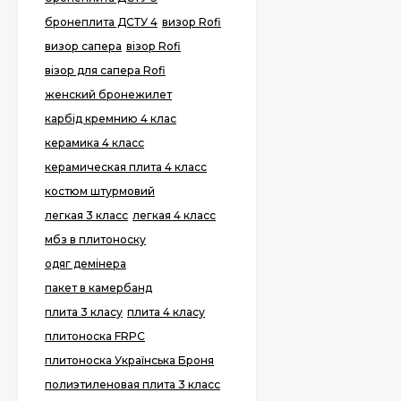
бронеплита ДСТУ 4
визор Rofi
визор сапера
візор Rofi
візор для сапера Rofi
женский бронежилет
карбід кремнию 4 клас
керамика 4 класс
керамическая плита 4 класс
костюм штурмовий
легкая 3 класс
легкая 4 класс
мбз в плитоноску
одяг демінера
пакет в камербанд
плита 3 класу
плита 4 класу
плитоноска FRPC
плитоноска Українська Броня
полиэтиленовая плита 3 класс