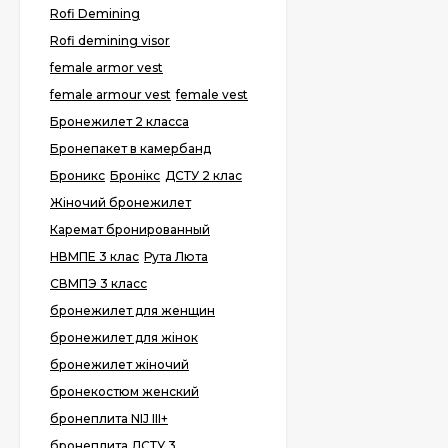
Rofi Demining
Rofi demining visor
female armor vest
female armour vest
female vest
Бронежилет 2 класса
Бронепакет в камербанд
Броникс
Бронікс
ДСТУ 2 клас
Жіночий бронежилет
Каремат бронированный
НВМПЕ 3 клас
Рута Люта
СВМПЭ 3 класс
бронежилет для женщин
бронежилет для жінок
бронежилет жіночий
бронекостюм женский
бронеплита NIJ III+
бронеплита ДСТУ 3