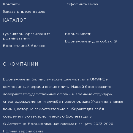
Контакты
Оформить заказ
Заказать презентацию
КАТАЛОГ
Гуманітарні організації та
Бронежилети
розмінування
Бронежилети для собак К9
Бронеплити 3-6 класс
О КОМПАНИИ
Бронежилеты, баллистические шлема, плиты UMWPE и
композитные керамические плиты. Нашей бронезащите
доверяют государственные органы и военные структуры,
спецподразделения и службы правопорядка Украины, а также
воины, которые самостоятельно выбирают для себя
современную технологическую бронезащиту.
© ArmorHub. Бронированная одежда и защита. 2023-2026.
Полная версия сайта