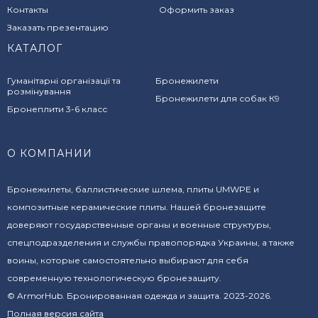
Контакты
Оформить заказ
Заказать презентацию
КАТАЛОГ
Гуманітарні організації та
Бронежилети
розмінування
Бронежилети для собак К9
Бронеплити 3-6 класс
О КОМПАНИИ
Бронежилеты, баллистические шлема, плиты UMWPE и
композитные керамические плиты. Нашей бронезащите
доверяют государственные органы и военные структуры,
спецподразделения и службы правопорядка Украины, а также
воины, которые самостоятельно выбирают для себя
современную технологическую бронезащиту.
© ArmorHub. Бронированная одежда и защита. 2023-2026.
Полная версия сайта