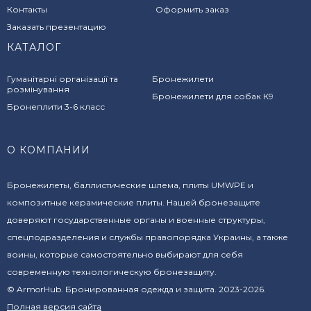
Контакты
Оформить заказ
Заказать презентацию
КАТАЛОГ
Гуманітарні організації та
Бронежилети
розмінування
Бронежилети для собак К9
Бронеплити 3-6 класс
О КОМПАНИИ
Бронежилеты, баллистические шлема, плиты UMWPE и
композитные керамические плиты. Нашей бронезащите
доверяют государственные органы и военные структуры,
спецподразделения и службы правопорядка Украины, а также
воины, которые самостоятельно выбирают для себя
современную технологическую бронезащиту.
© ArmorHub. Бронированная одежда и защита. 2023-2026.
Полная версия сайта