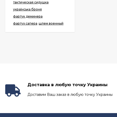
тактическая сидушка
українська броня
фартук деминера
фартух сапера
шлем военный
Доставка в любую точку Украины
Доставим Ваш заказ в любую точку Украины