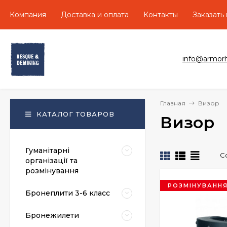
Компания
Доставка и оплата
Контакты
Заказать
info@armor
Главная
Визор
КАТАЛОГ ТОВАРОВ
Визор
Гуманітарні
С
організації та
розмінування
РОЗМІНУВАНН
Бронеплити 3-6 класс
Бронежилети