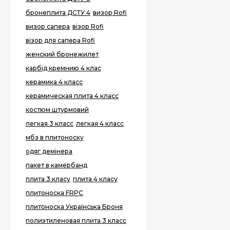
бронеплита ДСТУ 4
визор Rofi
визор сапера
візор Rofi
візор для сапера Rofi
женский бронежилет
карбід кремнию 4 клас
керамика 4 класс
керамическая плита 4 класс
костюм штурмовий
легкая 3 класс
легкая 4 класс
мбз в плитоноску
одяг демінера
пакет в камербанд
плита 3 класу
плита 4 класу
плитоноска FRPC
плитоноска Українська Броня
полиэтиленовая плита 3 класс