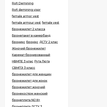
Rofi Demining
Rofi demining visor
female armor vest
female armour vest
female vest
Бронежилет 2 класса
Бронепакет в камербанд
Броникс
Бронікс
ДСТУ 2 клас
Жіночий бронежилет
Каремат бронированный
НВМПЕ 3 клас
Рута Люта
СВМПЭ 3 класс
бронежилет для женщин
бронежилет для жінок
бронежилет жіночий
бронекостюм женский
бронеплита NIJ III+
бронеплита ДСТУ 3