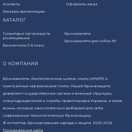
Контакты
Оформить заказ
Заказать презентацию
КАТАЛОГ
Гуманітарні організації та
Бронежилети
розмінування
Бронежилети для собак К9
Бронеплити 3-6 класс
О КОМПАНИИ
Бронежилеты, баллистические шлема, плиты UMWPE и
композитные керамические плиты. Нашей бронезащите
доверяют государственные органы и военные структуры,
спецподразделения и службы правопорядка Украины, а также
воины, которые самостоятельно выбирают для себя
современную технологическую бронезащиту.
© ArmorHub. Бронированная одежда и защита. 2023-2026.
Полная версия сайта