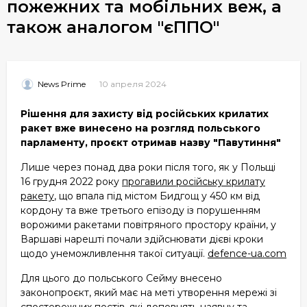
пожежних та мобільних веж, а
також аналогом "єППО"
10 апреля 2024
News Prime
Рішення для захисту від російських крилатих
ракет вже винесено на розгляд польського
парламенту, проєкт отримав назву "Павутиння"
Лише через понад два роки після того, як у Польщі
16 грудня 2022 року
прогавили російську крилату
ракету
, що впала під містом Бидгощ у 450 км від
кордону та вже третього епізоду із порушенням
ворожими ракетами повітряного простору країни, у
Варшаві нарешті почали здійснювати дієві кроки
щодо унеможливлення такої ситуації.
defence-ua.com
Для цього до польського Сейму внесено
законопроєкт, який має на меті утворення мережі зі