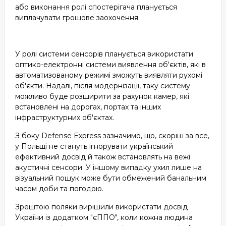
або виконання ролі спостерігача планується
виплачувати грошове заохочення.
У ролі системи сенсорів планується використати
оптико-електронні системи виявлення об'єктів, які в
автоматизованому режимі зможуть виявляти рухомі
об'єкти. Надалі, після модернізації, таку систему
можливо буде розширити за рахунок камер, які
встановлені на дорогах, портах та інших
інфраструктурних об'єктах.
З боку Defense Express зазначимо, що, скоріш за все,
у Польщі не стануть ігнорувати український
ефективний досвід й також встановлять на вежі
акустичні сенсори. У іншому випадку ухил лише на
візуальний пошук може бути обмежений банальним
часом доби та погодою.
Зрештою поляки вирішили використати досвід
України із додатком "єППО", коли кожна людина