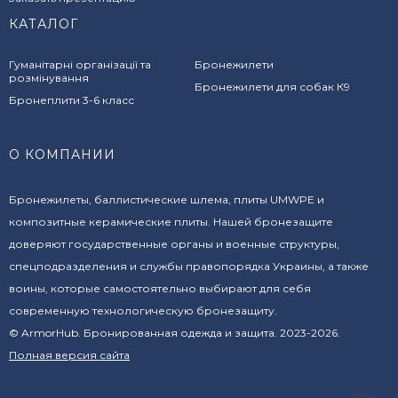
КАТАЛОГ
Гуманітарні організації та
Бронежилети
розмінування
Бронежилети для собак К9
Бронеплити 3-6 класс
О КОМПАНИИ
Бронежилеты, баллистические шлема, плиты UMWPE и
композитные керамические плиты. Нашей бронезащите
доверяют государственные органы и военные структуры,
спецподразделения и службы правопорядка Украины, а также
воины, которые самостоятельно выбирают для себя
современную технологическую бронезащиту.
© ArmorHub. Бронированная одежда и защита. 2023-2026.
Полная версия сайта