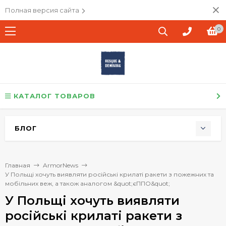
Полная версия сайта
0
КАТАЛОГ ТОВАРОВ
БЛОГ
Главная
ArmorNews
У Польщі хочуть виявляти російські крилаті ракети з пожежних та
мобільних веж, а також аналогом &quot;єППО&quot;
У Польщі хочуть виявляти
російські крилаті ракети з