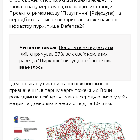
спостережних постів, які доповнять наявну та
заплановану мережу радіолокаційних станцій.
Проєкт отримав назву "Павутиння" [Pajęczyna] та
передбачає активне використання вже наявної
інфраструктури, пише
Defense24
.
Читайте також:
Ворог з початку року на
Київ спрямував 37% всіх своїх крилатих
ракет, а "Цирконів" випущено більше ніж
вважалось
Ідея полягає у використанні веж цивільного
призначення, в першу чергу пожежних. Вони
розкидані по всій країні, мають середню висоту у 35
метрів та дозволяють вести огляд на 10-15 км.