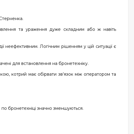
Стерненка.
виявлення та ураження дуже складним або ж навіть
ії неефективним. Логічним рішенням у цій ситуації є
ачені для встановлення на бронетехніку.
кою, котрий має обірвати зв’язок між оператором та
ня по бронетехніці значно зменшуються.