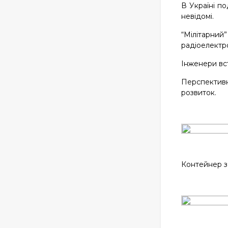
В Україні п
невідомі.
“Мілітарни
радіоелектр
Інженери вс
Перспективн
розвиток.
Контейнер з