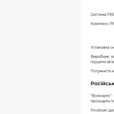
Система РЕБ 
Комплекс РЕБ
Установка си
Виробник за
глушити зв’я
Потужність к
Російсь
“Волнорез” 
проходить п
Російські д