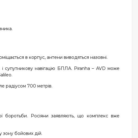
вника.
оміщається в корпус, антени виводяться назовні.
 і супутникову навігацію БПЛА. Piranha – AVD може
lileo.
ле радіусом 700 метрів.
ої боротьби. Росіяни заявляють, що комплекс вже
у зону бойових дій.