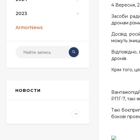
4 Вересня, 
2023
Засоби раді
дронам різни
ArmorNews
Досвід росі
можуть знищи
Відповідно,
дронів.
Крім того, ц
НОВОСТИ
Вантажопідй
РПГ-7, такі 
Такі боєпри
бокові проек