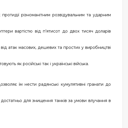
 протидії різноманітним розвідувальним та ударним
птери вартістю від п’ятисот до двох тисяч доларів
 від атак масових, дешевих та простих у виробництві
вують як російські так і українські війська.
дозволяє їм нести радянські кумулятивні гранати до
 достатньо для знищення танків за умови влучання в