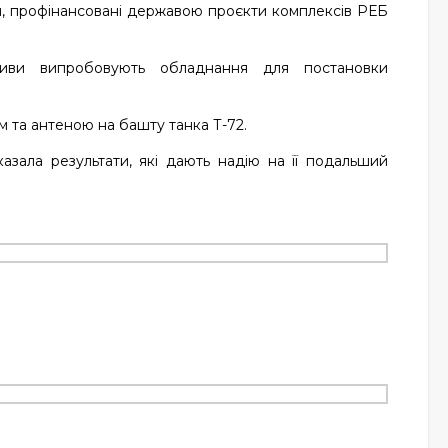
я, профінансовані державою проєкти комплексів РЕБ
ативи випробовують обладнання для постановки
 та антеною на башту танка Т-72.
ала результати, які дають надію на її подальший