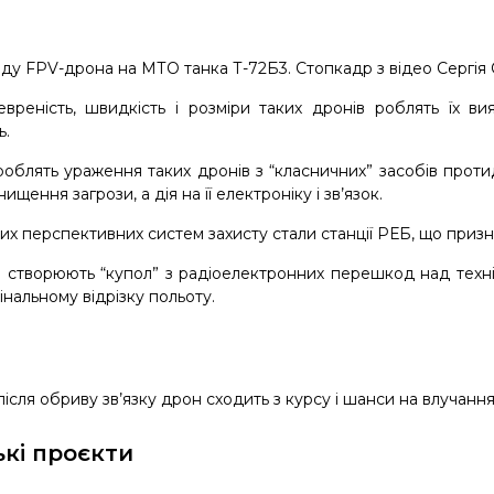
ду FPV-дрона на МТО танка Т-72Б3. Стопкадр з відео Сергія 
вреність, швидкість і розміри таких дронів роблять їх 
ь.
роблять ураження таких дронів з “класничних” засобів протид
ищення загрози, а дія на її електроніку і зв’язок.
их перспективних систем захисту стали станції РЕБ, що призн
и створюють “купол” з радіоелектронних перешкод над техні
нальному відрізку польоту.
після обриву зв’язку дрон сходить з курсу і шанси на влучан
ькі проєкти