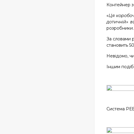
Контейнер з
«
Ця коробоч
дотичній» в
розробники.
За словами 
становить 50
Невідомо, ч
Іншим подібн
Система РЕБ 