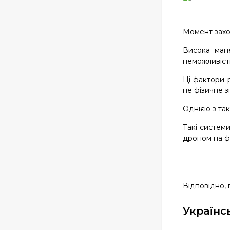
Момент захо
Висока мане
неможливіст
Ці фактори 
не фізичне зн
Однією з так
Такі систем
дроном на фі
Відповідно, 
Українс