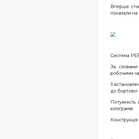
Вперше стан
показали на 
Система РЕБ
За словами
робочими ча
Її встановле
до бортової
Потужність 
кілограмів.
Конструкція 