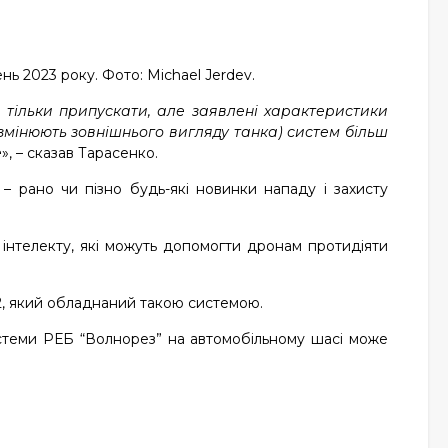
ь 2023 року. Фото: Michael Jerdev.
 тільки припускати, але заявлені характеристики
 змінюють зовнішнього вигляду танка) систем більш
е
», – сказав Тарасенко.
– рано чи пізно будь-які новинки нападу і захисту
нтелекту, які можуть допомогти дронам протидіяти
2, який обладнаний такою системою.
истеми РЕБ “Волнорез” на автомобільному шасі може