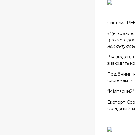
Система РЕБ 
«
Це заявлен
цілком гідн
ніж актуаль
Він додав, 
знаходять к
Подібними к
системам РЕ
“Мілітарний
Експерт Сер
складати 2 м