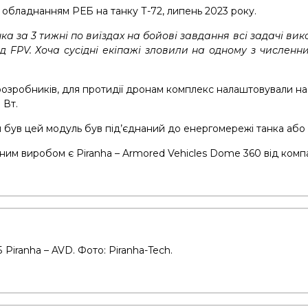
 обладнанням РЕБ на танку Т-72, липень 2023 року.
ка за 3 тижні по виїздах на бойові завдання всі задачі вик
ід FPV. Хоча сусідні екіпажі зловили на одному з числен
розробників, для протидії дронам комплекс налаштовували на 
 Вт.
и був цей модуль був під’єднаний до енергомережі танка або 
им виробом є Piranha – Armored Vehicles Dome 360 від компан
Piranha – AVD. Фото: Piranha-Tech.