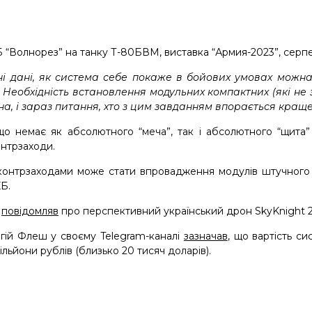
“Волнорез” на танку Т-80БВМ, виставка “Армия-2023”, серпен
і дані, як система себе покаже в бойових умовах можна
і. Необхідність встановлення модульних компактних (які не
на, і зараз питання, хто з цим завданням впорається кращ
що немає як абсолютного “меча”, так і абсолютного “щита” 
онтрзаходи.
онтрзаходами може стати впровадження модулів штучного і
Б.
”
повідомляв
про перспективний український дрон SkyKnight 
гій Флеш у своєму Telegram-каналі
зазначав
, що вартість с
ільйони рублів (близько 20 тисяч доларів).