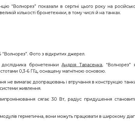
цію “Волнорез” показали в серпні цього року на російськ
великій кількості бронетехніки, в тому числі й на танках.
 “Волнорез”. Фото з відкритих джерел.
 дослідника бронетехніки
Андрія Тарасенка
, “Волнорез”
стотами 0,3-6 ГГц, оснащену магнітною основою.
ння не вимагає доопрацювань і втручання в конструкцію танк
 системи живлення.
випромінювання сягає 30 Вт, радіус придушення становить
модулів герметична, вони можуть працювати в широкому діапа