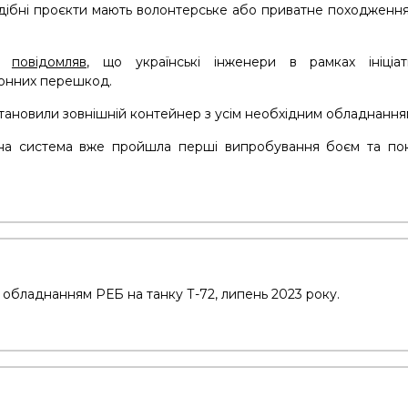
одібні проєкти мають волонтерське або приватне походженн
й”
повідомляв
, що українські інженери в рамках ініці
онних перешкод.
тановили зовнішній контейнер з усім необхідним обладнанням
а система вже пройшла перші випробування боєм та показ
 обладнанням РЕБ на танку Т-72, липень 2023 року.