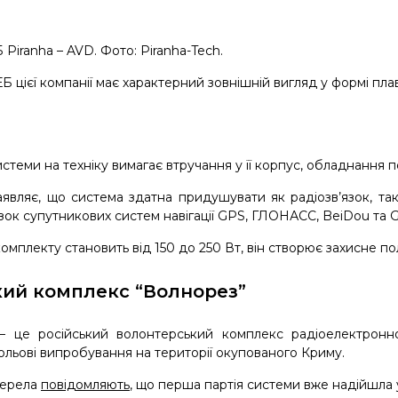
Piranha – AVD. Фото: Piranha-Tech.
 цієї компанії має характерний зовнішній вигляд у формі пла
стеми на техніку вимагає втручання у її корпус, обладнання п
являє, що система здатна придушувати як радіозв’язок, так
зок супутникових систем навігації GPS, ГЛОНАСС, BeiDou та Ga
омплекту становить від 150 до 250 Вт, він створює захисне по
кий комплекс “Волнорез”
– це російський волонтерський комплекс радіоелектронн
ольові випробування на території окупованого Криму.
жерела
повідомляють
, що перша партія системи вже надійшла 