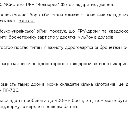
2023
Система РЕБ "Волнорез". Фото з відкритих джерел.
оелектронної боротьби стали однією з основних складових
х класів.
mil.in.ua
йсько-української війни показує, що FPV-дрони та квадроко
ти бронетехніку вартістю у десятки мільйонів доларів.
 гостро постає питання захисту дороговартісної бронетехніки
я загроза зовсім не одностороння: такі дрони активно використо
омність таких дронів може складати кілька кілограмів, це 
як ПГ-7ВС.
паси здатні пробивати до 400-мм броні, їх цілком може бути
ції, корму та верхню проекцію башти.