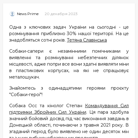
20 декабря 2023
News Prime
Одна з ключових задач України на сьогодні - це
розмінування приблизно 30% нашої території. На це
знадобляться сотні років.
Тетяна Славінська
Собаки-сапери є незамінними помічниками у
виявленні та розмінуванні небезпечних ділянок
місцевості, адже попри все вони здатні виявляти міни
в пластикових корпусах, на які не спрацьовує
металошукач.
Знайомтесь з одинадцятими героями проєкту
"Собаки-герої"!
Собака Осс та кінолог Степан
Командування Сил
підтримки Збройних Сил України
. Ця пара здобула
значний бойовий досвід під час виконання завдань в
Донецькій області, починаючи з травня 2021 року. В
згаданий період було виявлено не один десяток мін