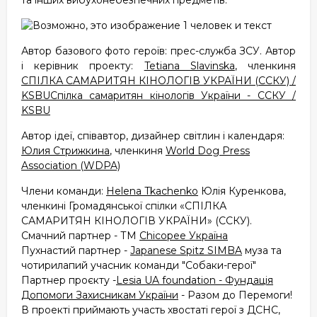
та інших вибухонебезпечних предметів.
Автор базового фото героїв: прес-служба ЗСУ. Автор
і керівник проекту:
Tetiana Slavinska
, членкиня
СПІЛКА САМАРИТЯН КІНОЛОГІВ УКРАЇНИ (ССКУ) /
KSBU
Спілка самаритян кінологів України - ССКУ /
KSBU
Автор ідеї, співавтор, дизайнер світлин і календаря:
Юлия Стрижкина
, членкиня
World Dog Press
Association (WDPA)
Члени команди:
Helena Tkachenko
Юлія Куренкова,
членкині Громадянської спілки «СПІЛКА
САМАРИТЯН КІНОЛОГІВ УКРАЇНИ» (ССКУ).
Смачний партнер - ТМ
Chicopee Україна
Пухнастий партнер -
Japanese Spitz SIMBA
муза та
чотирилапий учасник команди "Собаки-герої"
Партнер проєкту -
Lesia UA foundation - Фундація
Допомоги Захисникам України
- Разом до Перемоги!
В проекті приймають участь хвостаті герої з ДСНС,