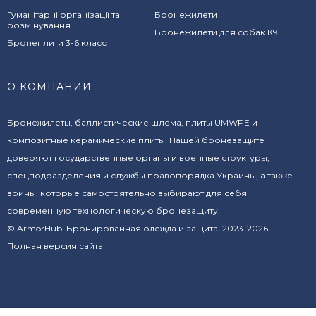
Гуманітарні організації та
Бронежилети
розмінування
Бронежилети для собак К9
Бронеплити 3-6 класс
О КОМПАНИИ
Бронежилеты, баллистические шлема, плиты UMWPE и
композитные керамические плиты. Нашей бронезащите
доверяют государственные органы и военные структуры,
спецподразделения и службы правопорядка Украины, а также
воины, которые самостоятельно выбирают для себя
современную технологическую бронезащиту.
© ArmorHub. Бронированная одежда и защита. 2023-2026.
Полная версия сайта