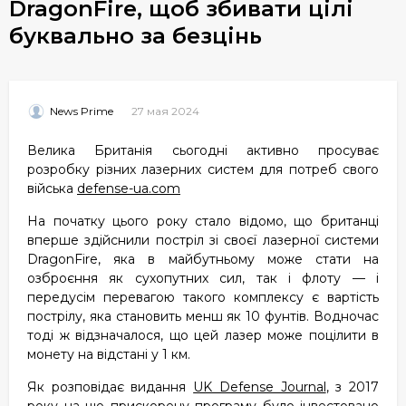
DragonFire, щоб збивати цілі
буквально за безцінь
27 мая 2024
News Prime
Велика Британія сьогодні активно просуває
розробку різних лазерних систем для потреб свого
війська
defense-ua.com
На початку цього року стало відомо, що британці
вперше здійснили постріл зі своєї лазерної системи
DragonFire, яка в майбутньому може стати на
озброєння як сухопутних сил, так і флоту — і
передусім перевагою такого комплексу є вартість
пострілу, яка становить менш як 10 фунтів. Водночас
тоді ж відзначалося, що цей лазер може поцілити в
монету на відстані у 1 км.
Як розповідає видання
UK Defense Journal
, з 2017