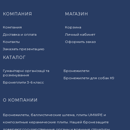
КОМПАНИЯ
МАГАЗИН
Компания
Корзина
Доставка и оплата
Личный кабинет
Контакты
Оформить заказ
Заказать презентацию
КАТАЛОГ
Гуманітарні організації та
Бронежилети
розмінування
Бронежилети для собак К9
Бронеплити 3-6 класс
О КОМПАНИИ
Бронежилеты, баллистические шлема, плиты UMWPE и
композитные керамические плиты. Нашей бронезащите
доверяют государственные органы и военные структуры,