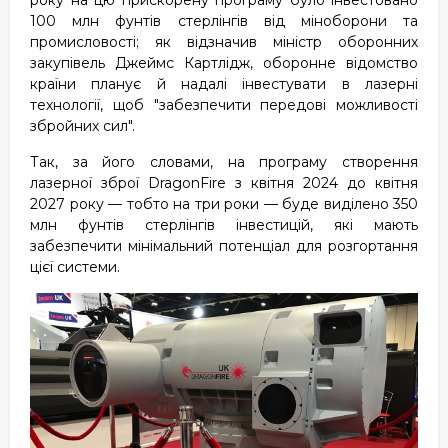
року на цю прискорену програму було інвестовано
100 млн фунтів стерлінгів від міноборони та
промисловості; як відзначив міністр оборонних
закупівель Джеймс Картлідж, оборонне відомство
країни планує й надалі інвестувати в лазерні
технології, щоб "забезпечити передові можливості
збройних сил".
Так, за його словами, на програму створення
лазерної зброї DragonFire з квітня 2024 до квітня
2027 року — тобто на три роки — буде виділено 350
млн фунтів стерлінгів інвестицій, які мають
забезпечити мінімальний потенціал для розгортання
цієї системи.