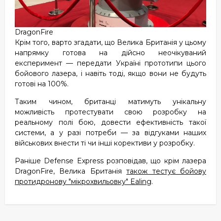
DragonFire
Крім того, варто згадати, що Велика Британія у цьому
напрямку готова на дійсно неочікуваний
експеримент — передати Україні прототипи цього
бойового лазера, і навіть тоді, якщо вони не будуть
готові на 100%.
Таким чином, британці матимуть унікальну
можливість протестувати свою розробку на
реальному полі бою, довести ефективність такої
системи, а у разі потреби — за відгуками наших
військових внести ті чи інші корективи у розробку.
Раніше Defense Express розповідав, що крім лазера
DragonFire, Велика Британія
також тестує бойову
протидронову "мікрохвильовку" Ealing
.