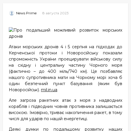
8 августа 2023
News Prime
Атаки морських дронів 4 і 5 серпня на підходах до
Керченської протоки і Новоросійську показали
спроможність України проецирувати військову силу
на східну і центральну частину Чорного моря
(фактично – до 400 міль/740 км). Це позбавляє
нашого супротивника мати на Чорному морі хоча б
один безпечний пункт базування (яким був
Новоросійськ).
mil.in.ua
Але загроза ракетних атак з моря з надводних
кораблів і підводних човнів противника залишається
високою. Імовірно, триває накопичення ракет, в тому
числі для ударів по нашій енергетиці.
Деякі думки по подальшому розвитку наших