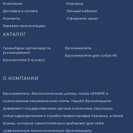
Компания
Корзина
Доставка и оплата
Личный кабинет
Контакты
Оформить заказ
Заказать презентацию
КАТАЛОГ
Гуманітарні організації та
Бронежилети
розмінування
Бронежилети для собак К9
Бронеплити 3-6 класс
О КОМПАНИИ
Бронежилеты, баллистические шлема, плиты UMWPE и
композитные керамические плиты. Нашей бронезащите
доверяют государственные органы и военные структуры,
спецподразделения и службы правопорядка Украины, а также
воины, которые самостоятельно выбирают для себя
современную технологическую бронезащиту.