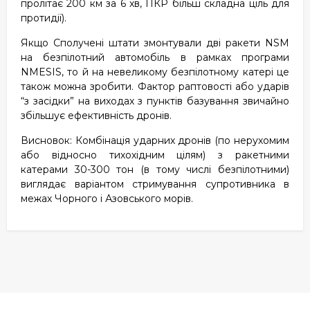
пролітає 200 км за 6 хв, ПКР більш складна ціль для
протидії).
Якщо Сполучені штати змонтували дві ракети NSM
на безпілотний автомобіль в рамках програми
NMESIS, то й на невеликому безпілотному катері це
також можна зробити. Фактор раптовості або ударів
“з засідки” на виходах з пунктів базування звичайно
збільшує ефективність дронів.
Висновок: Комбінація ударних дронів (по нерухомим
або відносно тихохідним цілям) з ракетними
катерами 30-300 тон (в тому числі безпілотними)
виглядає варіантом стримування супротивника в
межах Чорного і Азовського морів.