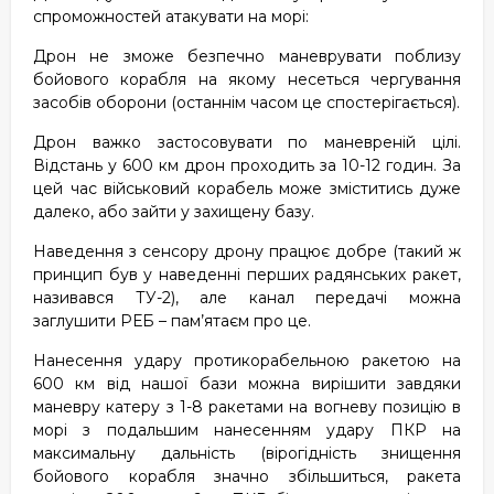
спроможностей атакувати на морі:
Дрон не зможе безпечно маневрувати поблизу
бойового корабля на якому несеться чергування
засобів оборони (останнім часом це спостерігається).
Дрон важко застосовувати по маневреній цілі.
Відстань у 600 км дрон проходить за 10-12 годин. За
цей час військовий корабель може зміститись дуже
далеко, або зайти у захищену базу.
Наведення з сенсору дрону працює добре (такий ж
принцип був у наведенні перших радянських ракет,
називався ТУ-2), але канал передачі можна
заглушити РЕБ – пам’ятаєм про це.
Нанесення удару протикорабельною ракетою на
600 км від нашої бази можна вирішити завдяки
маневру катеру з 1-8 ракетами на вогневу позицію в
морі з подальшим нанесенням удару ПКР на
максимальну дальність (вірогідність знищення
бойового корабля значно збільшиться, ракета