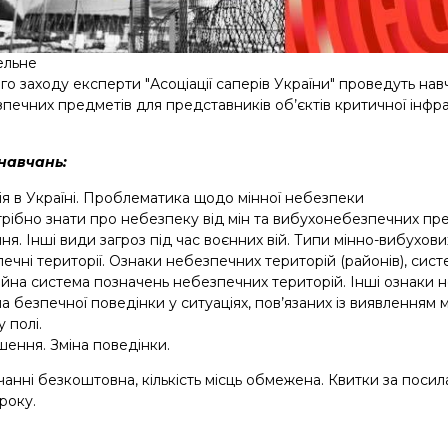
ельне
го заходу експерти "Асоціації саперів України" проведуть на
печних предметів для представників об’єктів критичної інфра
 навчань:
ія в Україні. Проблематика щодо мінної небезпеки
рібно знати про небезпеку від мін та вибухонебезпечних предм
я. Інші види загроз під час воєнних вій. Типи мінно-вибухови
ечні території. Ознаки небезпечних територій (районів), сист
ійна система позначень небезпечних територій. Інші ознаки 
 безпечної поведінки у ситуаціях, пов’язаних із виявленням м
 полі.
шення. Зміна поведінки.
чанні безкоштовна, кількість місць обмежена. Квитки за поси
року.