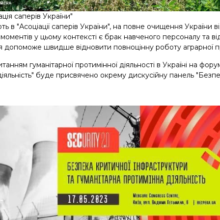
ація саперів України"
ть в "Асоціації саперів України", на повне очищення України 
моментів у цьому контексті є брак навченого персоналу та в
я допоможе швидше відновити повноцінну роботу аграрної пр
танням гуманітарної протимінної діяльності в Україні на фору
іяльність" буде присвячено окрему дискусійну панель "Безпек