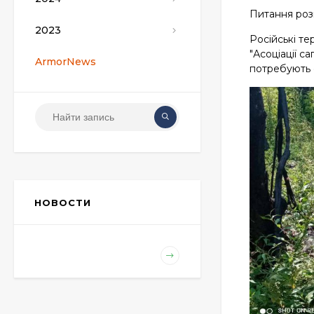
Питання розм
2023
Російські те
"Асоціації с
ArmorNews
потребують 
НОВОСТИ