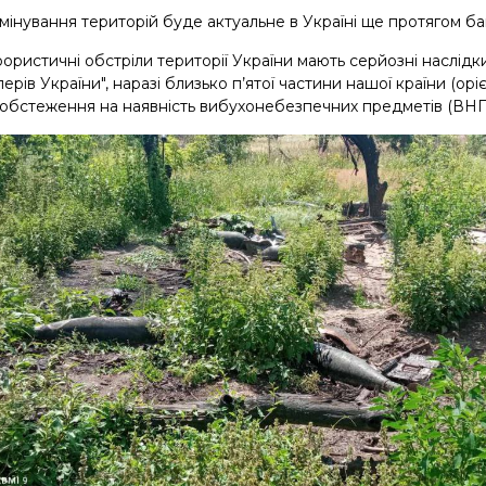
інування територій буде актуальне в Україні ще протягом ба
рористичні обстріли території України мають серйозні наслідк
аперів України", наразі близько п’ятої частини нашої країни (ор
обстеження на наявність вибухонебезпечних предметів (ВНП