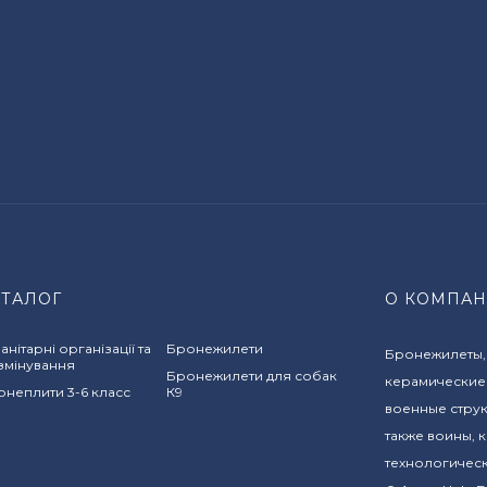
АТАЛОГ
О КОМПА
анітарні організації та
Бронежилети
Бронежилеты,
змінування
Бронежилети для собак
керамические
неплити 3-6 класс
К9
военные стру
также воины,
технологичес