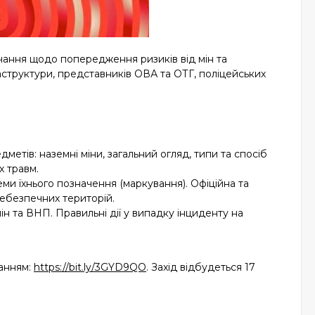
вчання щодо попередження ризиків від мін та
структури, представників ОВА та ОТГ, поліцейських
етів: наземні міни, загальний огляд, типи та спосіб
х травм.
еми їхнього позначення (маркування). Офіційна та
небезпечних територій.
ін та ВНП. Правильні дії у випадку інциденту на
ланням:
https://bit.ly/3GYD9QO
. Захід відбудеться 17