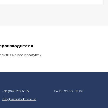
 производителя
рантия на все продукты
+38 (067) 232 65 55
Пн-Вс 09:00—19:00
info@armorhub.com.ua