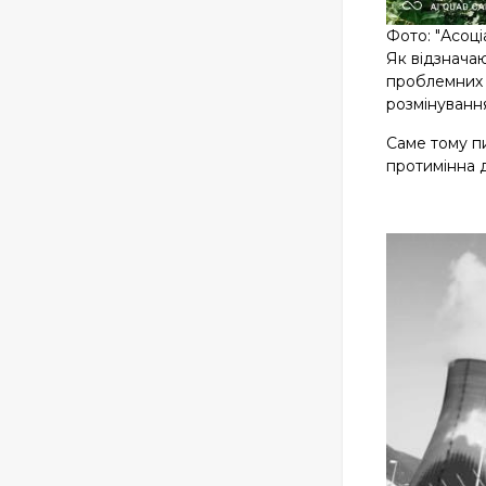
Фото: "Асоці
Як відзначаю
проблемних 
розмінуванн
Саме тому пи
протимінна д