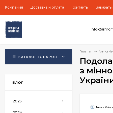
Компания
Доставка и оплата
Контакты
Заказать
info@armor
Главная
ArmorNe
КАТАЛОГ ТОВАРОВ
Подолан
з мінно
Україн
БЛОГ
2025
News Prim
2024