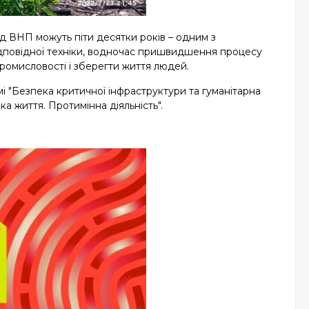
від ВНП можуть піти десятки років – одним з
ідповідної техніки, водночас пришвидшення процесу
омисловості і зберегти життя людей.
мі "Безпека критичної інфраструктури та гуманітарна
а життя. Протимінна діяльність".