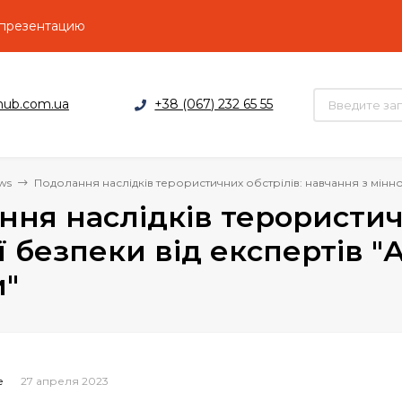
 презентацию
hub.com.ua
+38 (067) 232 65 55
ws
Подолання наслідків терористичних обстрілів: навчання з мінної
ня наслідків терористич
ї безпеки від експертів "А
и"
27 апреля 2023
e