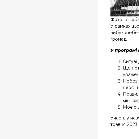
Фото клікаб
У рамках цьо
вибухонебез
громад.
У програмі
Ситуац
Що пот
ураженн
Небезп
неофіц
Правила
мінному
Моє рі
Участь у нав
травня 2023 