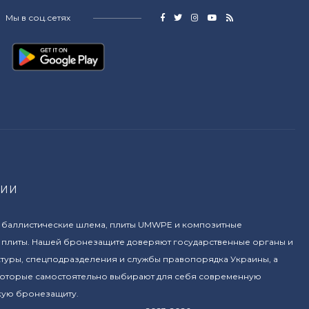
Мы в соц.сетях
НИИ
 баллистические шлема, плиты UMWPE и композитные
 плиты. Нашей бронезащите доверяют государственные органы и
ктуры, спецподразделения и службы правопорядка Украины, а
 которые самостоятельно выбирают для себя современную
кую бронезащиту.