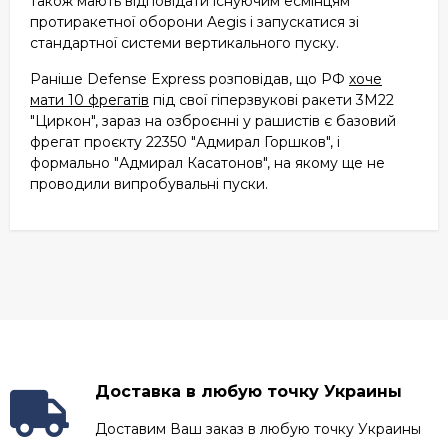
також мають відповідати існуючим есмінцям
протиракетної оборони Aegis і запускатися зі
стандартної системи вертикального пуску.
Раніше Defense Express розповідав, що РФ
хоче
мати 10 фрегатів
під свої гіперзвукові ракети 3М22
"Циркон", зараз на озброєнні у рашистів є базовий
фрегат проєкту 22350 "Адмирал Горшков", і
формально "Адмирал Касатонов", на якому ще не
проводили випробувальні пуски.
Доставка в любую точку Украины
Доставим Ваш заказ в любую точку Украины