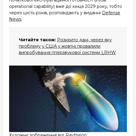
початкової експлуатаційної готовності (initial
operational capability) вже до кінця 2029 року, тобто
через шість років, розповідають у виданні
Defense
News
.
Читайте також:
Розкрито дані, через яку
проблему у США у жовтні провалили
випробування гіперзвукової системи LRHW
Художнє зображення від Raytheon