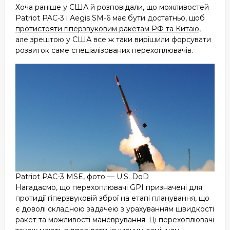
Хоча раніше у США й розповідали, що можливостей
Patriot PAC-3 і Aegis SM-6 має бути достатньо, щоб
протистояти гіперзвуковим ракетам РФ та Китаю
,
але зрештою у США все ж таки вирішили форсувати
розвиток саме спеціалізованих перехоплювачів.
Patriot PAC-3 MSE, фото — U.S. DoD
Нагадаємо, що перехоплювачі GPI призначені для
протидії гіперзвуковій зброї на етапі планування, що
є доволі складною задачею з урахуванням швидкості
ракет та можливості маневрування. Ці перехоплювачі