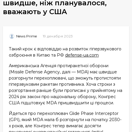
швидше, ніж планувалося,
вважають у США
19 декабря 2023
News Prime
Такий крок є відповіддю на розвиток гіперзвукового
озброєння в Китаю та РФ
defense-ua.com
Американська Агенція протиракетної оборони
(Missile Defense Agency, далі — MDA) має швидше
розгорнути перехоплювачі, що зможуть протистояти
гіперзвуковим ракетам противника. Хоча строки з
розгортання раніше були прописані у прийнятому на
2024 рік законі про національну оборону, Конгрес
США підштовхує MDA пришвидшити ці процеси.
Йдеться про перехоплювач Glide Phase Interceptor
(GPI), який MDA мала б розгорнути на початку 2030-
х років, але Конгрес тепер вимагає досягти