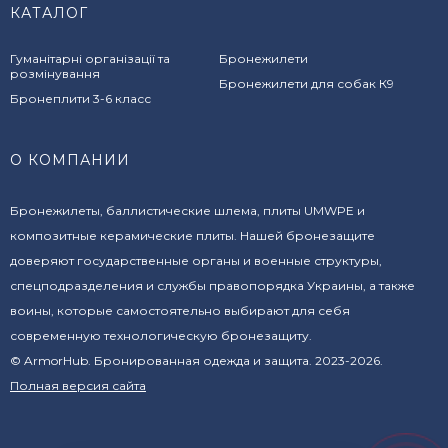
КАТАЛОГ
Гуманітарні організації та
Бронежилети
розмінування
Бронежилети для собак К9
Бронеплити 3-6 класс
О КОМПАНИИ
Бронежилеты, баллистические шлема, плиты UMWPE и
композитные керамические плиты. Нашей бронезащите
доверяют государственные органы и военные структуры,
спецподразделения и службы правопорядка Украины, а также
воины, которые самостоятельно выбирают для себя
современную технологическую бронезащиту.
© ArmorHub. Бронированная одежда и защита. 2023-2026.
Полная версия сайта