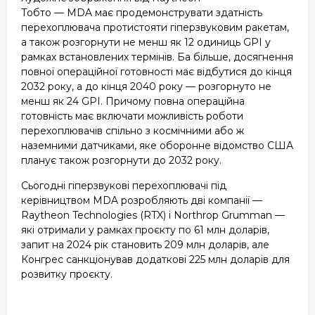
Тобто — MDA має продемонструвати здатність
перехоплювача протистояти гіперзвуковим ракетам,
а також розгорнути не менш як 12 одиниць GPI у
рамках встановлених термінів. Ба більше, досягнення
повної операційної готовності має відбутися до кінця
2032 року, а до кінця 2040 року — розгорнуто не
менш як 24 GPI. Причому повна операційна
готовність має включати можливість роботи
перехоплювачів спільно з космічними або ж
наземними датчиками, яке оборонне відомство США
планує також розгорнути до 2032 року.
Сьогодні гіперзвукові перехоплювачі під
керівництвом MDA розробляють дві компанії —
Raytheon Technologies (RTX) і Northrop Grumman —
які отримали у рамках проєкту по 61 млн доларів,
запит на 2024 рік становить 209 млн доларів, але
Конгрес санкціонував додаткові 225 млн доларів для
розвитку проєкту.