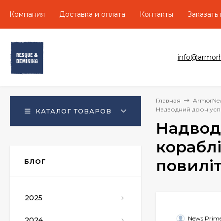
Компания
Доставка и оплата
Контакты
Заказать
info@armor
Главная
ArmorNe
Надводний дрон успі
КАТАЛОГ ТОВАРОВ
Надвод
корабл
повиліт
БЛОГ
2025
News Prim
2024