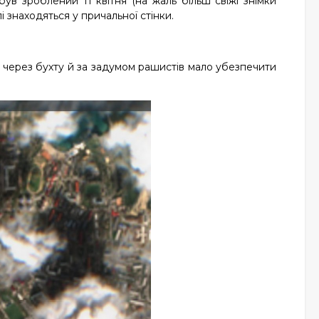
був зроблений 11 квітня (на жаль більш свіжі знімки
 знаходяться у причальної стінки.
 через бухту й за задумом рашистів мало убезпечити