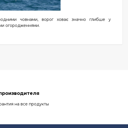
дводними човнами, ворог ховає значно глибше у
вими огородженнями.
 производителя
рантия на все продукты