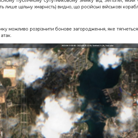
існому публічному супутниковому знімку від Sentinel, який 
 лише щільну хмарність) видно, що російські військові кораблі
імку можливо розрізнити бонове загородження, яке тягнеться
 атак.