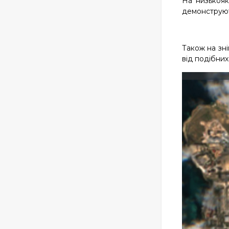
На низькояк
демонструють
Також на зн
від подібних