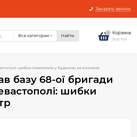
Заказать звонок
Корзина
0
Все категории
Найти
(пусто)
стополі: шибки повилітали у будинках за кілометр
в базу 68-ої бригади
евастополі: шибки
тр