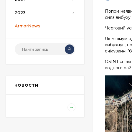
Попри наявн
2023
сила вибуху 
ArmorNews
Черговий усп
Як мінімум о
вибухнув, пр
очікуванні "
OSINT спільн
водного рай
НОВОСТИ