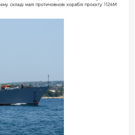
єму складі малі протичовнові кораблі проєкту 1124М