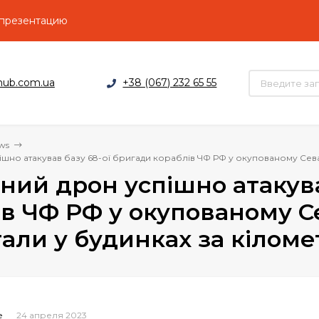
 презентацию
hub.com.ua
+38 (067) 232 65 55
ws
шно атакував базу 68-ої бригади кораблів ЧФ РФ у окупованому Сева
ний дрон успішно атакува
ів ЧФ РФ у окупованому С
али у будинках за кіломе
24 апреля 2023
e