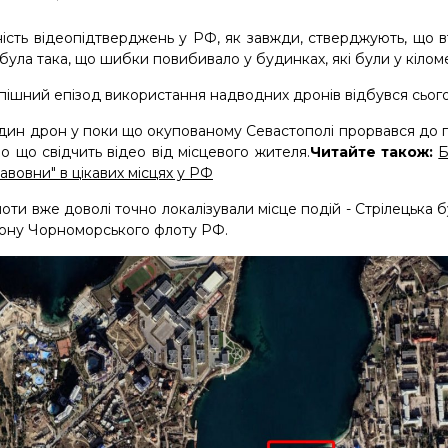
ість відеопідтверджень у РФ, як завжди, стверджують, що в
була така, що шибки повибивало у будинках, які були у кіломе
ішний епізод використання надводних дронів відбувся сьогодні
дин дрон у поки що окупованому Севастополі прорвався до пр
о що свідчить відео від місцевого жителя.
Читайте також:
Б
бавовни" в цікавих місцях у РФ
оти вже доволі точно локалізували місце подій - Стрілецька 
ону Чорноморського флоту РФ.