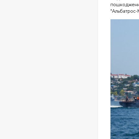
пошкодженні
"Альбатрос-М