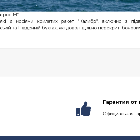
атрос-М"
 які є носіями крилатих ракет "Калибр", включно з пі
ькій та Південній бухтах, які доволі щільно перекриті боно
Гарантия от
Официальная га