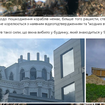
щодо пошкодження кораблів немає, більше того рашисти, ств
 не корелюється з наявним відеопідтвердженням та "жодних в
в такої сили, що вікна вибило у будинку, який знаходиться у 