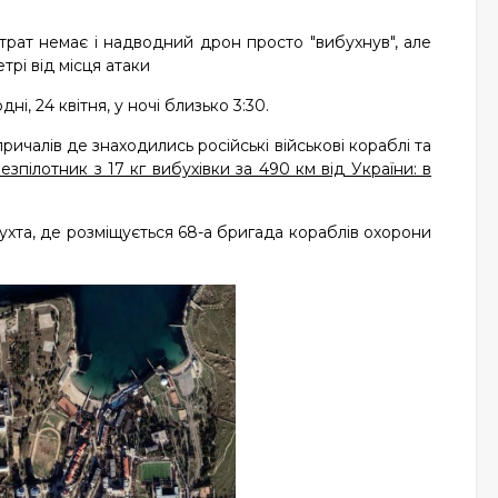
трат немає і надводний дрон просто "вибухнув", але
трі від місця атаки
, 24 квітня, у ночі близько 3:30.
ичалів де знаходились російські військові кораблі та
езпілотник з 17 кг вибухівки за 490 км від України: в
бухта, де розміщується 68-а бригада кораблів охорони