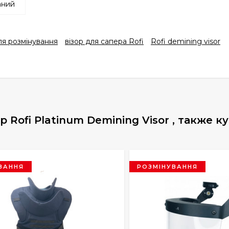
аний
ля розмінування
візор для сапера Rofi
Rofi demining visor
Rofi Platinum Demining Visor , также к
ВАННЯ
РОЗМІНУВАННЯ