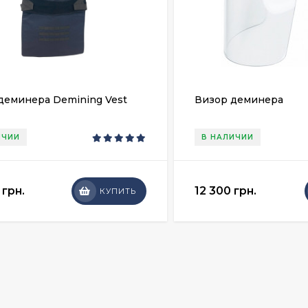
деминера Demining Vest
Визор деминера
ИЧИИ
В НАЛИЧИИ
 грн.
12 300 грн.
КУПИТЬ