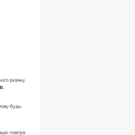
ного ризику.
0
,
лову будь-
цію повітря