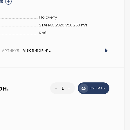
ИЕ
По счету
STANAG 2920 V50 250 m/s
Rofi
АРТИКУЛ:
VISOR-ROFI-PL
рн.
-
+
КУПИТЬ