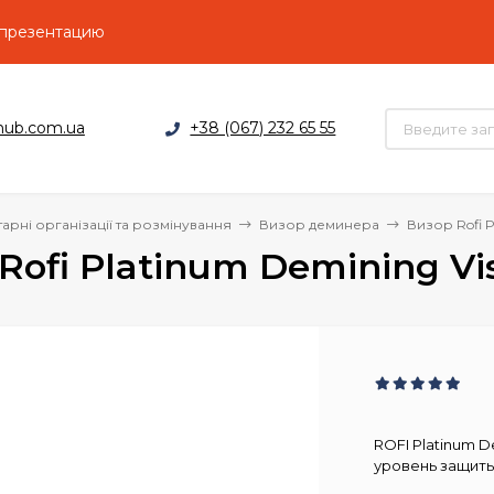
 презентацию
hub.com.ua
+38 (067) 232 65 55
тарні організації та розмінування
Визор деминера
Визор Rofi P
Rofi Platinum Demining Vi
ROFI Platinum 
уровень защиты