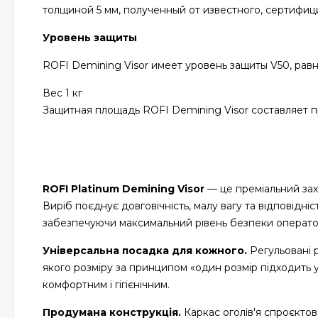
толщиной 5 мм, полученный от известного, сертифиц
Уровень защиты
ROFI Demining Visor имеет уровень защиты V50, равн
Вес 1 кг
Защитная площадь ROFI Demining Visor составляет 
ROFI Platinum Demining Visor
— це преміальний зах
Виріб поєднує довговічність, малу вагу та відповід
забезпечуючи максимальний рівень безпеки операто
Універсальна посадка для кожного.
Регульовані р
якого розміру за принципом «один розмір підходить ус
комфортним і гігієнічним.
Продумана конструкція.
Каркас оголів'я спроєктов