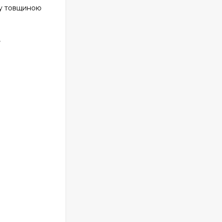
ту товщиною
,