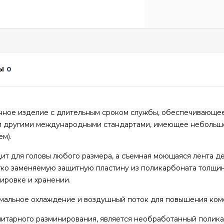
Ы
0
венное изделие с длительным сроком службы, обеспечивающ
 и другими международными стандартами, имеющее небольш
м).
ит для головы любого размера, а съемная моющаяся лента д
ко заменяемую защитную пластину из поликарбоната толщин
ировке и хранении.
имальное охлаждение и воздушный поток для повышения ком
анитарного разминирования, является необработанный полик