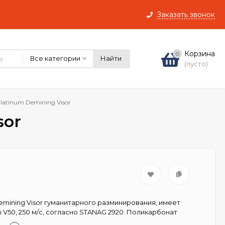
Заказать звонок
Корзина
0
Все категории
Найти
(пусто)
latinum Demining Visor
sor
Demining Visor гуманитарного разминирования, имеет
 V50, 250 м/с, согласно STANAG 2920. Поликарбонат