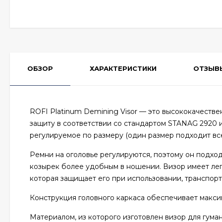
ОБЗОР
ХАРАКТЕРИСТИКИ
ОТЗЫВ
ROFI Platinum Demining Visor — это высококачест
защиту в соответствии со стандартом STANAG 2920
регулируемое по размеру (один размер подходит все
Ремни на оголовье регулируются, поэтому он подход
козырек более удобным в ношении. Визор имеет лег
которая защищает его при использовании, транспорт
Конструкция головного каркаса обеспечивает макс
Материалом, из которого изготовлен визор для гум