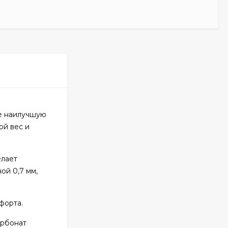
ее наилучшую
ой вес и
елает
ой 0,7 мм,
форта.
арбонат