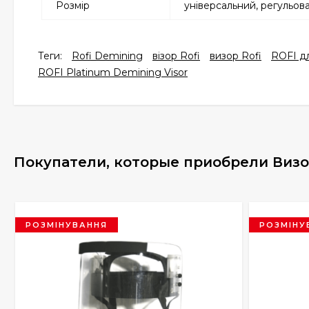
Розмір
універсальний, регульов
Теги:
Rofi Demining
візор Rofi
визор Rofi
ROFI д
​ROFI Platinum Demining Visor
Покупатели, которые приобрели Визор 
РОЗМІНУВАННЯ
РОЗМІНУ